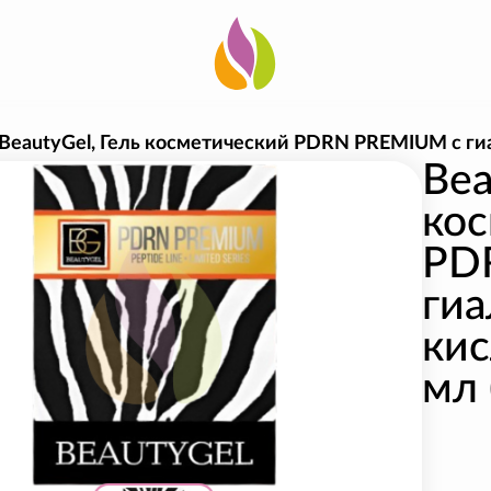
BeautyGel, Гель косметический PDRN PREMIUM с гиа
Bea
ко
PD
ги
кис
мл 