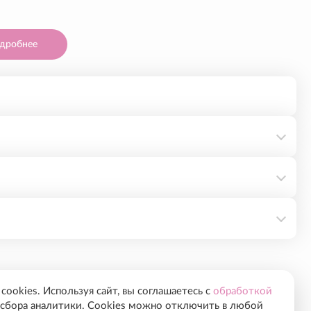
дробнее
EOTIDE (PDRN) 15 МГ, SODIUM SUCCINATE 1,6%,
CHLORIDE.
раствор хлоргексидина биглюконата 0,05%).
PROLINE, HYDROXYPROLINE, HYDROXYLYSINE.
ookies. Используя сайт, вы соглашаетесь с
обработкой
B12), RIBOFLAVIN (ВИТАМИН B2), PYRIDOXINE
сбора аналитики. Cookies можно отключить в любой
4 дней.