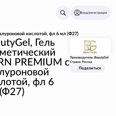
Вход/регистрация
луроновой кислотой, фл 6 мл (Ф27)
utyGel, Гель
сметический
Производитель: BeautyGel
RN PREMIUM с
Страна: Россия
Поделиться
алуроновой
лотой, фл 6
(Ф27)