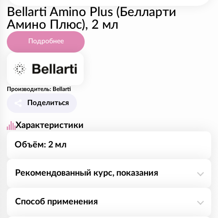
Bellarti Amino Plus (Белларти
Амино Плюс), 2 мл
Подробнее
Производитель: Bellarti
Поделиться
Характеристики
Объём: 2 мл
Рекомендованный курс, показания
Гиалуроновая кислота имеет свойство связывать и
Способ применения
длительное время удерживать воду в месте