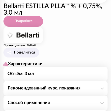
Bellarti ESTILLA PLLA 1% + 0,75%,
3,0 мл
Подробнее
Производитель: Bellarti
Поделиться
Характеристики
Объём: 3 мл
Рекомендованный курс, показания
Bellarti Estilla - первый, зарегистрированный в
Способ применения
России, полирепарант пролонгированного действия