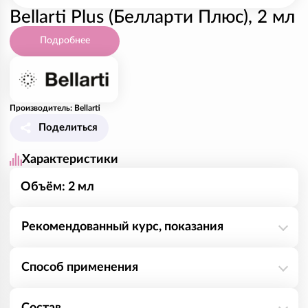
Bellarti Plus (Белларти Плюс), 2 мл
Подробнее
Производитель: Bellarti
Поделиться
Характеристики
Объём: 2 мл
Рекомендованный курс, показания
Основной компонент данного изделия
Способ применения
гиалуроновая кислота, является естественным
полисахаридом нашего организма. Гиалуроновая
Изделие можно применять на любом участке лица,