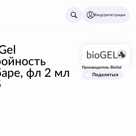
Вход/регистрация
Gel
ройность
Производитель: BioGel
аре, фл 2 мл
Поделиться
5