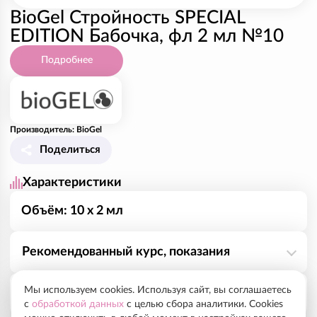
BioGel Стройность SPECIAL
EDITION Бабочка, фл 2 мл №10
Подробнее
Производитель: BioGel
Поделиться
Характеристики
Объём: 10 х 2 мл
Рекомендованный курс, показания
Мы используем cookies. Используя сайт, вы соглашаетесь
• Создание четкого овала лица без «брылей»
Способ применения
с
обработкой данных
с целью сбора аналитики. Cookies
• Работа с жировыми «ловушками» на лице