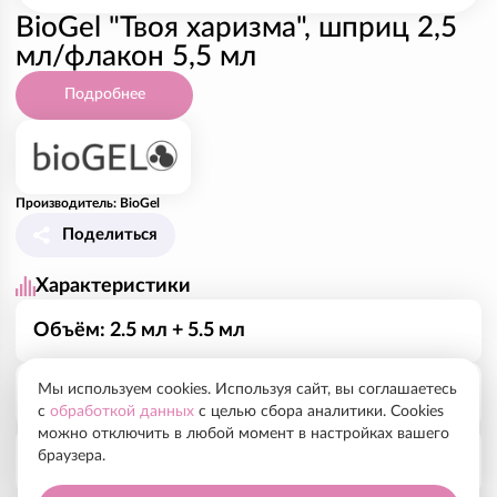
BioGel "Твоя харизма", шприц 2,5
мл/флакон 5,5 мл
Подробнее
Производитель: BioGel
Поделиться
Характеристики
Объём: 2.5 мл + 5.5 мл
Мы используем cookies. Используя сайт, вы соглашаетесь
Рекомендованный курс, показания
с
обработкой данных
с целью сбора аналитики. Cookies
можно отключить в любой момент в настройках вашего
браузера.
Революционное сочетание самых актуальных
Способ применения
достижений в области исследований теломеразной