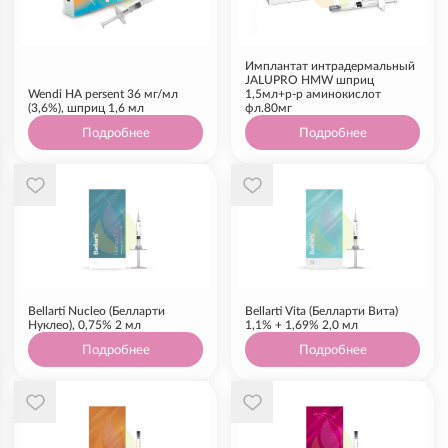
Имплантат интрадермальный
JALUPRO HMW шприц
Wendi HA persent 36 мг/мл
1,5мл+р-р аминокислот
(3,6%), шприц 1,6 мл
фл.80мг
Подробнее
Подробнее
Bellarti Nucleo (Белларти
Bellarti Vita (Белларти Вита)
Нуклео), 0,75% 2 мл
1,1% + 1,69% 2,0 мл
Подробнее
Подробнее