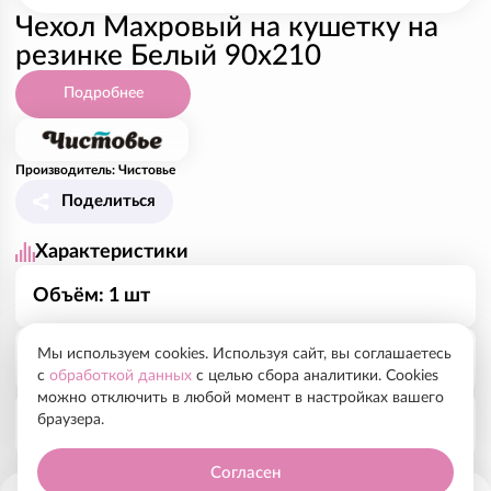
Чехол Махровый на кушетку на
резинке Белый 90х210
Подробнее
Производитель: Чистовье
Поделиться
Характеристики
Объём: 1 шт
Мы используем cookies. Используя сайт, вы соглашаетесь
Рекомендованный курс, показания
с
обработкой данных
с целью сбора аналитики. Cookies
можно отключить в любой момент в настройках вашего
браузера.
Махровые хлопковые (360-400 г/м2) чехлы для
Состав
кушеток обеспечивают гигиену клиентов и
защищают оборудование. Благодаря резинке чехлы
Согласен
Махра