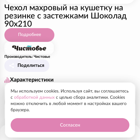
Чехол махровый на кушетку на
резинке с застежками Шоколад
90х210
Подробнее
Производитель: Чистовье
Поделиться
Характеристики
Мы используем cookies. Используя сайт, вы соглашаетесь
Рекомендованный курс, показания
с
обработкой данных
с целью сбора аналитики. Cookies
можно отключить в любой момент в настройках вашего
браузера.
Чехол надежно фиксируется благодаря прочной
Состав
резинке и дополнительным застежкам (3 точки
фиксации). Плотные (360 - 400 г/м2) и мягкие
Согласен
Махра
хлопковые махровые чехлы обеспечивают
приятные тактильные ощущения и