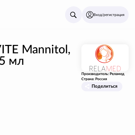
Вход/регистрация
ITE Mannitol,
5 мл
Производитель: Реламед
Страна: Россия
Поделиться