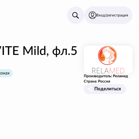
Вход/регистрация
ITE Mild, фл.5
конах
Производитель: Реламед
Страна: Россия
Поделиться