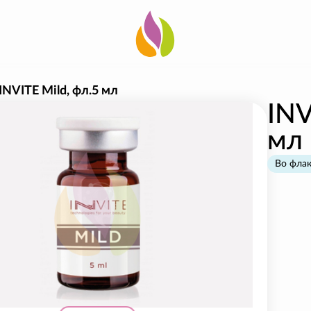
INVITE Mild, фл.5 мл
INV
мл
Во фла