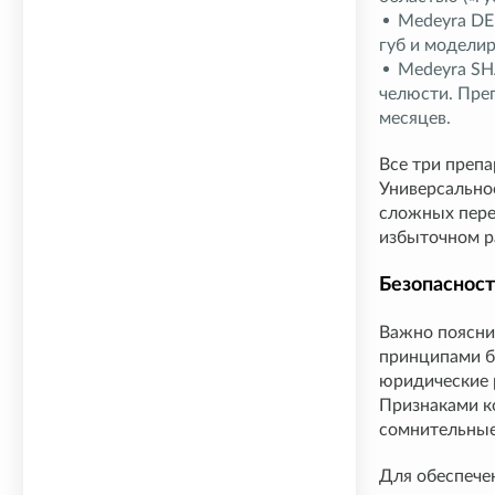
Medeyra DE
губ и моделир
Medeyra SH
челюсти. Пре
месяцев.
Все три преп
Универсальнос
сложных перес
избыточном р
Безопасност
Важно пояснит
принципами б
юридические 
Признаками к
сомнительные
Для обеспече