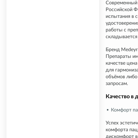
Современный 
Российской Ф
испытания в 
удостоверени
работы с преп
складывается
Бренд Medeyr
Препараты им
качестве цен
для гармониз
объёмов либо
запросам.
Качество в 
Комфорт па
Успех эстетич
комфорта паци
дискомфорт во