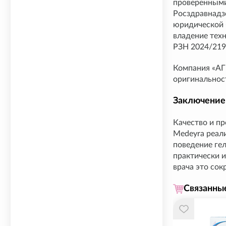
проверенными
Росздравнадз
юридической 
владение тех
РЗН 2024/219
Компания «АГ
оригинальнос
Заключение
Качество и пр
Medeyra реал
поведение гел
практически 
врача это сок
Связанны