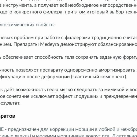
з инструмента, а получает всё необходимое непосредственн
дого конкретного филлера, при этом итоговый выбор техни
ико-химических свойств:
чевых проблем при работе с филлерами традиционно счита
ием. Препараты Medeyra демонстрируют сбалансированное
ь обеспечивает способность геля сохранять заданную форму 
чность позволяет препарату одновременно амортизировать 
фигурацию после деформации (эластичный компонент).
ь даёт возможность гелю мягко следовать за мимикой и во
кое сочетание исключает эффект «подушки» и преждевремен
езультат.
аратов
NE - предназначен для коррекции морщин в лобной и межбро
синые лапки») и мелкими морщинами вокруг рта. Длительнос