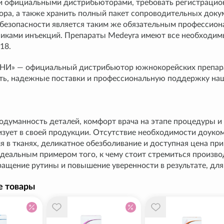
 официальными дистрибьюторами, требовать регистрационн
ора, а также хранить полный пакет сопроводительных доку
безопасности является таким же обязательным профессион
никами инъекций. Препараты Medeyra имеют все необходим
18.
НИ» — официальный дистрибьютор южнокорейских препар
ть, надежные поставки и профессиональную поддержку наш
одуманность деталей, комфорт врача на этапе процедуры и
изует в своей продукции. Отсутствие необходимости доуко
я в тканях, деликатное обезболивание и доступная цена п
идеальным примером того, к чему стоит стремиться произ
ращение рутины и повышение уверенности в результате, для
е товары