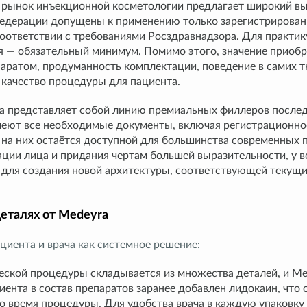
рынок инъекционной косметологии предлагает широкий вы
едерации допущены к применению только зарегистрирован
соответствии с требованиями Росздравнадзора. Для практи
я — обязательный минимум. Помимо этого, значение приобре
аратом, продуманность комплектации, поведение в самих тк
 качество процедуры для пациента.
a представляет собой линию премиальных филлеров послед
еют все необходимые документы, включая регистрационно
а на них остаётся доступной для большинства современных
ации лица и придания чертам большей выразительности, у 
 для создания новой архитектуры, соответствующей текущ
деталях от Medeyra
циента и врача как системное решение:
еской процедуры складывается из множества деталей, и Med
ента в состав препаратов заранее добавлен лидокаин, что
 время процедуры. Для удобства врача в каждую упаковку в