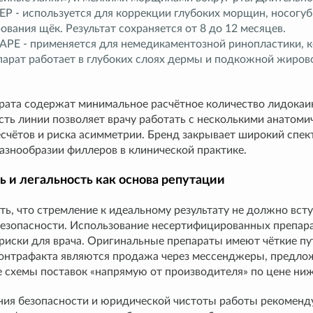
EP - используется для коррекции глубоких морщин, носогу
ования щёк. Результат сохраняется от 8 до 12 месяцев.
APE - применяется для немедикаментозной ринопластики, к
парат работает в глубоких слоях дермы и подкожной жиров
арата содержат минимальное расчётное количество лидокаи
ть линии позволяет врачу работать с несколькими анатомич
чётов и риска асимметрии. Бренд закрывает широкий спект
азнообразии филлеров в клинической практике.
ь и легальность как основа репутации
ь, что стремление к идеальному результату не должно всту
езопасности. Использование несертифицированных препара
риски для врача. Оригинальные препараты имеют чёткие п
онтрафакта являются продажа через мессенджеры, предложе
 схемы поставок «напрямую от производителя» по цене ни
ния безопасности и юридической чистоты работы рекоменду