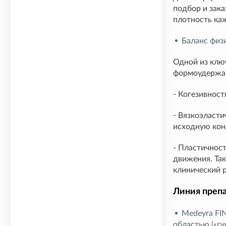
подбор и зака
плотность каж
Баланс физ
Одной из клю
формоудержан
- Когезивност
- Вязкоэласти
исходную кон
- Пластичност
движения. Та
клинический р
Линия преп
Medeyra FI
областью («гу