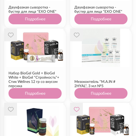
Двухфазная сыворотка -
Двухфазная сыворотка -
бустер для лица "EXO ONE"
бустер для лица "EXO ONE"
Подробнее
Подробнее
Набор BioGel Gold + BioGel
White + BioGel "Стройность"+
Стик Wellnes 12 гр со вкусом
Мезококтейль "M.A.IN #
персика
2HYAL", 3 мл №5
Подробнее
Подробнее