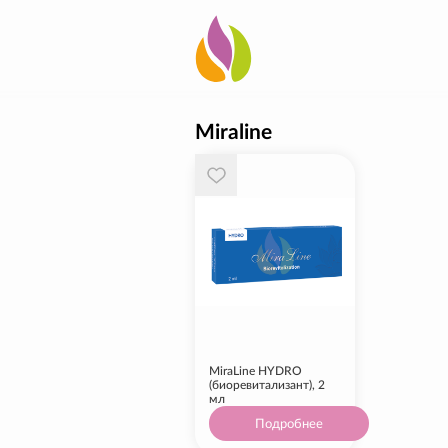
Miraline
MiraLine HYDRO
(биоревитализант), 2
мл
Подробнее