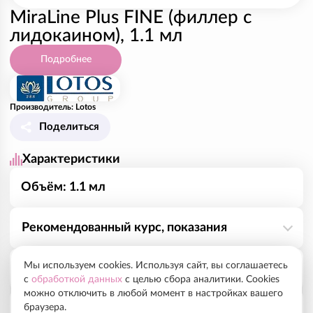
MiraLine Plus FINE (филлер с
лидокаином), 1.1 мл
Подробнее
Производитель: Lotos
Поделиться
Характеристики
Объём: 1.1 мл
Рекомендованный курс, показания
Мы используем cookies. Используя сайт, вы соглашаетесь
Инновационные филлеры на основе ГК,
Способ применения
с
обработкой данных
с целью сбора аналитики. Cookies
разработанные совместно с южнокорейскими
можно отключить в любой момент в настройках вашего
университетами и научно-исследовательскими
браузера.
•
Состав
Назначение
– придание объема, коррекция