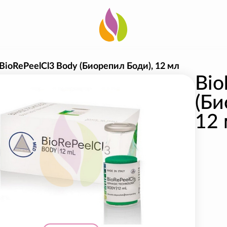
BioRePeelCl3 Body (Биорепил Боди), 12 мл
Bio
(Би
12