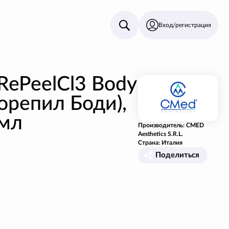
Вход/регистрация
RePeelCl3 Body
орепил Боди),
 мл
Производитель: CMED
Aesthetics S.R.L.
Страна: Италия
Поделиться