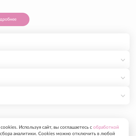
дробнее
я кратковременная эмульсия зеленого цвета.
илинга без удаления резиновой крышки флакона.
а-аминобутировая кислота, аргинин, пролин,
ывания.
ки, колени, локти, ягодицы, стопы 5-10 минут.
ookies. Используя сайт, вы соглашаетесь с
обработкой
 врача.
сбора аналитики. Cookies можно отключить в любой