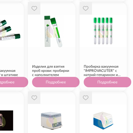
Изделия для взятия
Пробирка вакуумная
акуумная
проб крови: пробирки
"IMPROVACUTER" с
 в штативе
с наполнителем
натрий-гепарином и
гелем
дробнее
Подробнее
Подробнее