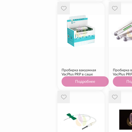
Пробирка вакуумная
Пробирка в
VacPlus PRP в саше
VacPlus PRP
Подробнее
По