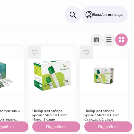
Вход/регистрация
получения и
Набор для забора
Набор для забора
крови "Medical Case"
крови "Medical Case"
ой плазмы
Плюс, 1 саше
Стандарт, 1 саше
e PRP
дробнее
Подробнее
Подробнее
 шт