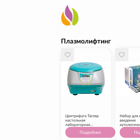
Плазмолифтинг
Центрифуга Таглер
Набор для 
настольная
введения
лабораторная
аутологичн
медицинская
Medical Cas
Подробнее
По
Monocap, 1