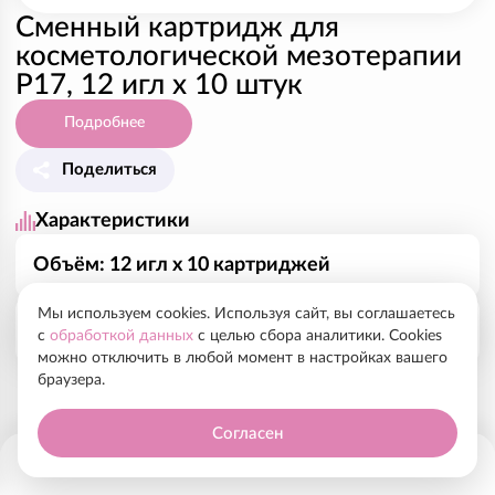
Сменный картридж для
косметологической мезотерапии
P17, 12 игл x 10 штук
Подробнее
Поделиться
Характеристики
Объём: 12 игл x 10 картриджей
Мы используем cookies. Используя сайт, вы соглашаетесь
Рекомендованный курс, показания
с
обработкой данных
с целью сбора аналитики. Cookies
можно отключить в любой момент в настройках вашего
браузера.
Новая закругленная форма насадки-держателя игл
позволяет избежать неприятных ощущений и
Согласен
дополнительного раздражения кожи при
перемещении Dermapen по поверхности кожи.