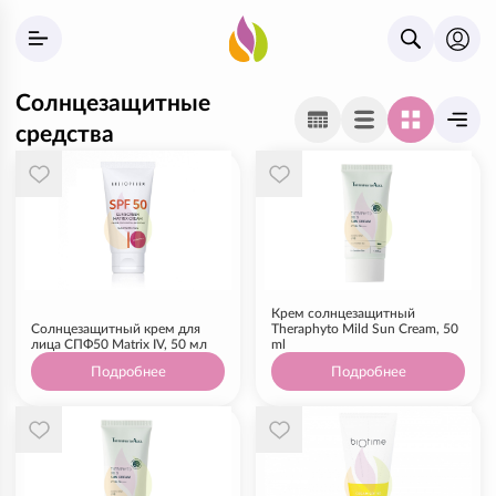
Солнцезащитные
средства
Крем солнцезащитный
Солнцезащитный крем для
Theraphyto Mild Sun Cream, 50
лица СПФ50 Matrix IV, 50 мл
ml
Подробнее
Подробнее