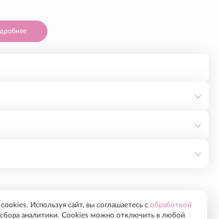
дробнее
луроновой кислотой, увлажняющий кожу и повышающий
нетоксичный увлажняющий компонент сорбитол. Stylage
эластичность кожи.
есяца.
ookies. Используя сайт, вы соглашаетесь с
обработкой
сбора аналитики. Cookies можно отключить в любой