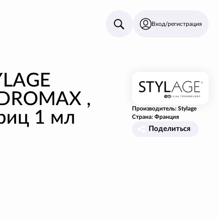
Вход/регистрация
YLAGE
DROMAX ,
Производитель: Stylage
риц 1 мл
Страна: Франция
Поделиться