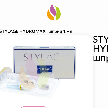
STYLAGE HYDROMAX , шприц 1 мл
ST
HY
шп