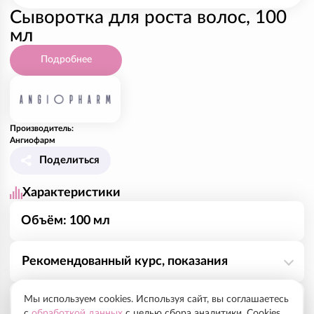
Сыворотка для роста волос, 100
мл
Подробнее
Производитель:
Ангиофарм
Поделиться
Характеристики
Объём: 100 мл
Рекомендованный курс, показания
Мы используем cookies. Используя сайт, вы соглашаетесь
Ангиофарм Сыворотка для роста волос оказывает
Способ применения
с
обработкой данных
с целью сбора аналитики. Cookies