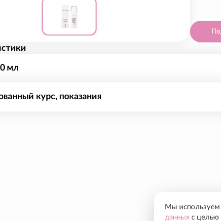
По
истики
0 мл
ванный курс, показания
гкий, быстро впитывающийся крем оказывает обновляющее д
ивает гидролипидную мантию. Обладает омолаживающим эф
й, улучшает цвет лица. Благодаря входящим в состав крем
й кислоты и способствует восстановлению её оптимального
Мы используем c
данных
с целью 