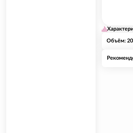
Характер
Объём: 20
Рекомендо
Нежный, ле
восстанавл
кожу упруго
гиалуроново