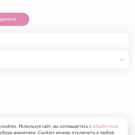
дробнее
ействие на ткани, питает, интенсивно увлажняет,
фектом: разглаживает мелкие морщинки, делает
а компонентам крем стимулирует неосинтез
 уровн..
ookies. Используя сайт, вы соглашаетесь с
обработкой
сбора аналитики. Cookies можно отключить в любой